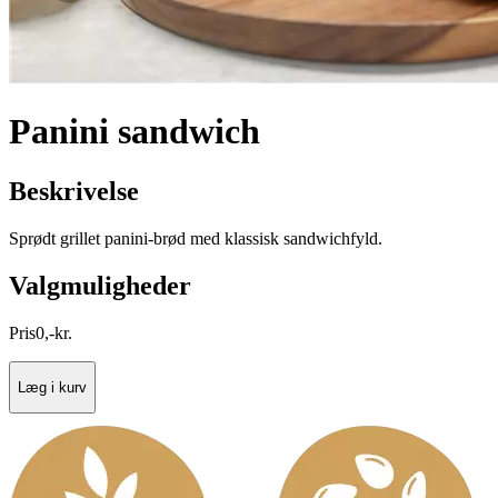
Panini sandwich
Beskrivelse
Sprødt grillet panini-brød med klassisk sandwichfyld.
Valgmuligheder
Pris
0
,
-
kr.
Læg i kurv