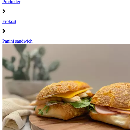
Produkter
Frokost
Panini sandwich