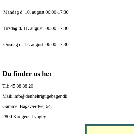
Mandag d. 10. august
0
6
:
0
0
-
17
:
30
Tirsdag d. 11. august
0
6
:
0
0
-
17
:
30
Onsdag d. 12. august
0
6
:
0
0
-
17
:
30
Du finder os her
Tlf: 45 88 88 20
Mail: info@denheltrigtigebager.dk
Gammel Bagsværdvej 64,
2800 Kongens Lyngby