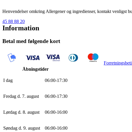
Henvendelser omkring Allergener og ingredienser, kontakt venligst but
45 88 88 20
Information
Betal med følgende kort
Forretningsbeti
Åbningstider
I dag
0
6
:
0
0
-
17
:
30
Fredag d. 7. august
0
6
:
0
0
-
17
:
30
Lørdag d. 8. august
0
6
:
0
0
-
16
:
0
0
Søndag d. 9. august
0
6
:
0
0
-
16
:
0
0