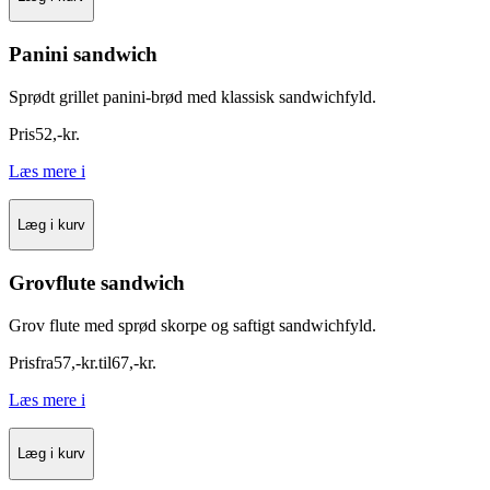
Panini sandwich
Sprødt grillet panini-brød med klassisk sandwichfyld.
Pris
52
,
-
kr.
Læs mere
i
Læg i kurv
Grovflute sandwich
Grov flute med sprød skorpe og saftigt sandwichfyld.
Pris
fra
57
,
-
kr.
til
67
,
-
kr.
Læs mere
i
Læg i kurv