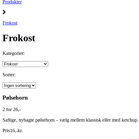
Produkter
Frokost
Frokost
Kategorier:
Sorter:
Pølsehorn
2 for 26,-
Saftige, nybagte pølsehorn – vælg mellem klassisk eller med ketchup. 
Pris
16
,
-
kr.