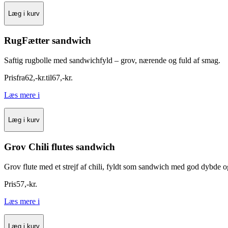
Læg i kurv
RugFætter sandwich
Saftig rugbolle med sandwichfyld – grov, nærende og fuld af smag.
Pris
fra
62
,
-
kr.
til
67
,
-
kr.
Læs mere
i
Læg i kurv
Grov Chili flutes sandwich
Grov flute med et strejf af chili, fyldt som sandwich med god dybde 
Pris
57
,
-
kr.
Læs mere
i
Læg i kurv