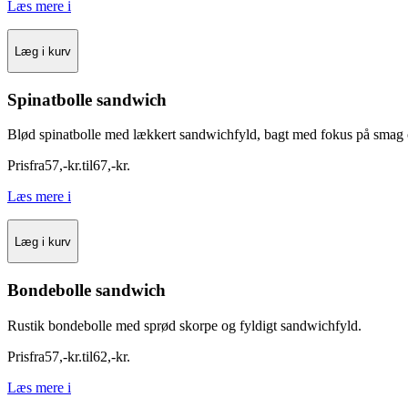
Læs mere
i
Læg i kurv
Spinatbolle sandwich
Blød spinatbolle med lækkert sandwichfyld, bagt med fokus på smag 
Pris
fra
57
,
-
kr.
til
67
,
-
kr.
Læs mere
i
Læg i kurv
Bondebolle sandwich
Rustik bondebolle med sprød skorpe og fyldigt sandwichfyld.
Pris
fra
57
,
-
kr.
til
62
,
-
kr.
Læs mere
i