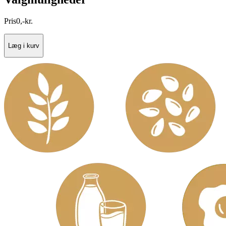
Pris
0
,
-
kr.
Læg i kurv