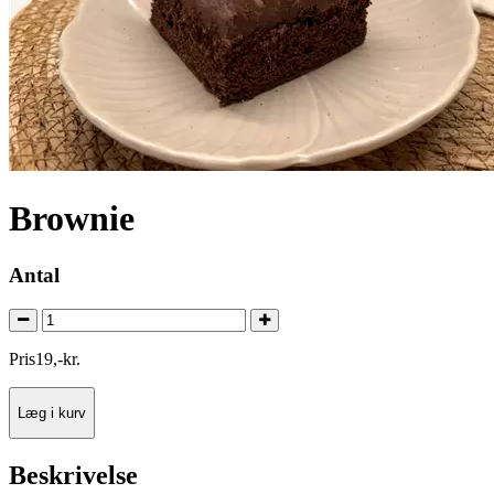
Brownie
Antal
Pris
19
,
-
kr.
Læg i kurv
Beskrivelse