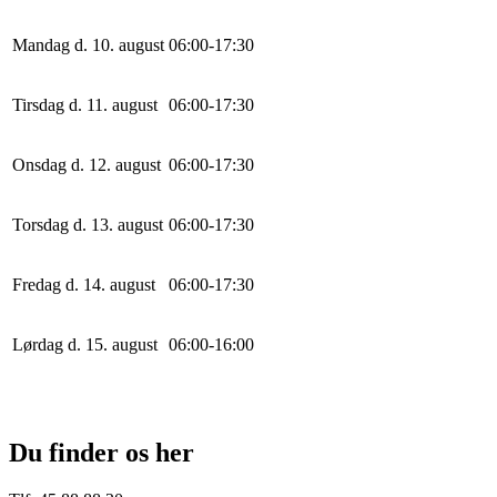
Mandag d. 10. august
0
6
:
0
0
-
17
:
30
Tirsdag d. 11. august
0
6
:
0
0
-
17
:
30
Onsdag d. 12. august
0
6
:
0
0
-
17
:
30
Torsdag d. 13. august
0
6
:
0
0
-
17
:
30
Fredag d. 14. august
0
6
:
0
0
-
17
:
30
Lørdag d. 15. august
0
6
:
0
0
-
16
:
0
0
Du finder os her