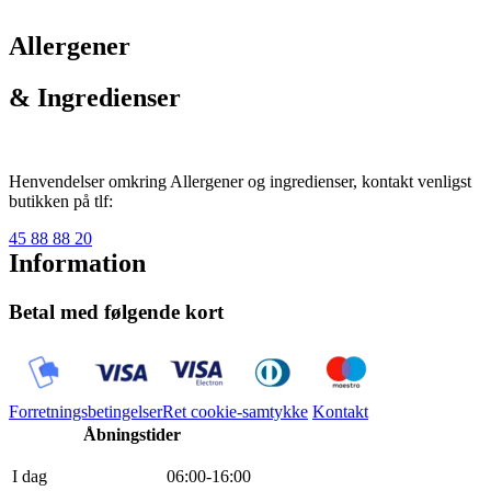
Allergener
& Ingredienser
Henvendelser omkring Allergener og ingredienser, kontakt venligst
butikken på tlf:
45 88 88 20
Information
Betal med følgende kort
Forretningsbetingelser
Ret cookie-samtykke
Kontakt
Åbningstider
I dag
0
6
:
0
0
-
16
:
0
0