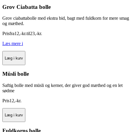
Grov Ciabatta bolle
Grov ciabattabolle med ekstra bid, bagt med fuldkorn for mere smag
og mæthed.
Pris
fra
12
,
-
kr.
til
23
,
-
kr.
Læs mere
i
Læg i kurv
Müsli bolle
Saftig bolle med müsli og kerner, der giver god mæthed og en let
sødme
Pris
12
,
-
kr.
Læg i kurv
Fuldkorns bolle