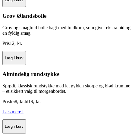
Grov Ølandsbolle
Grov og smagfuld bolle bagt med fuldkorn, som giver ekstra bid og
en fyldig smag
Pris
12
,
-
kr.
Læg i kurv
Almindelig rundstykke
Sprødt, klassisk rundstykke med let gylden skorpe og blød krumme
– et sikkert valg til morgenbordet.
Pris
fra
8
,
-
kr.
til
19
,
-
kr.
Læs mere
i
Læg i kurv