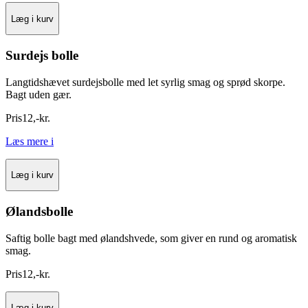
Læg i kurv
Surdejs bolle
Langtidshævet surdejsbolle med let syrlig smag og sprød skorpe.
Bagt uden gær.
Pris
12
,
-
kr.
Læs mere
i
Læg i kurv
Ølandsbolle
Saftig bolle bagt med ølandshvede, som giver en rund og aromatisk
smag.
Pris
12
,
-
kr.
Læg i kurv