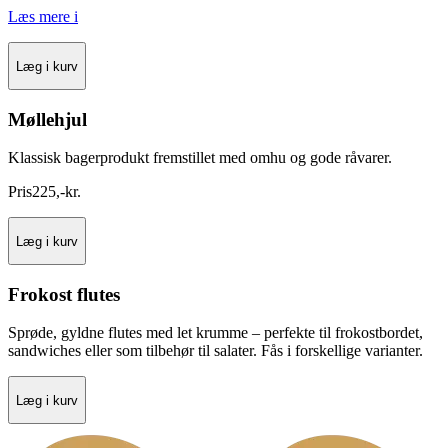
Læs mere
i
Læg i kurv
Møllehjul
Klassisk bagerprodukt fremstillet med omhu og gode råvarer.
Pris
225
,
-
kr.
Læg i kurv
Frokost flutes
Sprøde, gyldne flutes med let krumme – perfekte til frokostbordet,
sandwiches eller som tilbehør til salater. Fås i forskellige varianter.
Læg i kurv