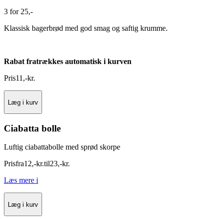
3 for 25,-
Klassisk bagerbrød med god smag og saftig krumme.
Rabat fratrækkes automatisk i kurven
Pris
11
,
-
kr.
Læg i kurv
Ciabatta bolle
Luftig ciabattabolle med sprød skorpe
Pris
fra
12
,
-
kr.
til
23
,
-
kr.
Læs mere
i
Læg i kurv