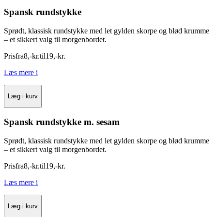
Spansk rundstykke
Sprødt, klassisk rundstykke med let gylden skorpe og blød krumme
– et sikkert valg til morgenbordet.
Pris
fra
8
,
-
kr.
til
19
,
-
kr.
Læs mere
i
Læg i kurv
Spansk rundstykke m. sesam
Sprødt, klassisk rundstykke med let gylden skorpe og blød krumme
– et sikkert valg til morgenbordet.
Pris
fra
8
,
-
kr.
til
19
,
-
kr.
Læs mere
i
Læg i kurv