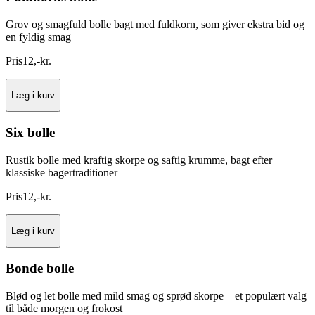
Grov og smagfuld bolle bagt med fuldkorn, som giver ekstra bid og
en fyldig smag
Pris
12
,
-
kr.
Læg i kurv
Six bolle
Rustik bolle med kraftig skorpe og saftig krumme, bagt efter
klassiske bagertraditioner
Pris
12
,
-
kr.
Læg i kurv
Bonde bolle
Blød og let bolle med mild smag og sprød skorpe – et populært valg
til både morgen og frokost