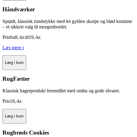
Håndværker
Sprødt, klassisk rundstykke med let gylden skorpe og blød krumme
– et sikkert valg til morgenbordet.
Pris
fra
8
,
-
kr.
til
19
,
-
kr.
Læs mere
i
Læg i kurv
RugFætter
Klassisk bagerprodukt fremstillet med omhu og gode råvarer.
Pris
18
,
-
kr.
Læg i kurv
Rugbrøds Cookies