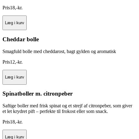
Pris
18
,
-
kr.
Læg i kurv
Cheddar bolle
Smagfuld bolle med cheddarost, bagt gylden og aromatisk
Pris
12
,
-
kr.
Læg i kurv
Spinatboller m. citronpeber
Saftige boller med frisk spinat og et strejf af citronpeber, som giver
et let krydret pift – perfekte til frokost eller som snack.
Pris
18
,
-
kr.
Læg i kurv