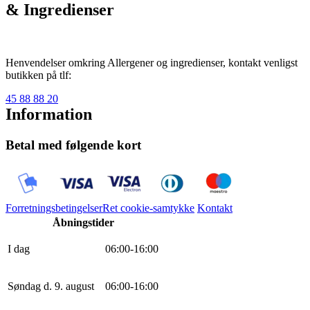
& Ingredienser
Henvendelser omkring Allergener og ingredienser, kontakt venligst
butikken på tlf:
45 88 88 20
Information
Betal med følgende kort
Forretningsbetingelser
Ret cookie-samtykke
Kontakt
Åbningstider
I dag
0
6
:
0
0
-
16
:
0
0
Søndag d. 9. august
0
6
:
0
0
-
16
:
0
0