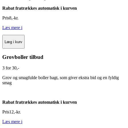
Rabat fratrækkes automatisk i kurven
Pris
8
,
-
kr.
Læs mere
i
Læg i kurv
Grovboller tilbud
3 for 30,-
Grov og smagfulde boller bagt, som giver ekstra bid og en fyldig
smag
Rabat fratrækkes automatisk i kurven
Pris
12
,
-
kr.
Læs mere
i