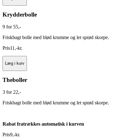
Krydderbolle
9 for 55,-
Friskbagt bolle med blød krumme og let sprød skorpe.
Pris
11
,
-
kr.
Læg i kurv
Theboller
3 for 22,-
Friskbagt bolle med blød krumme og let sprød skorpe.
Rabat fratrækkes automatisk i kurven
Pris
9
,
-
kr.