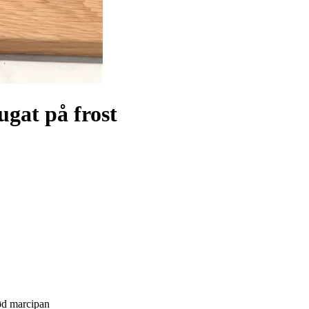
gat på frost
rød marcipan