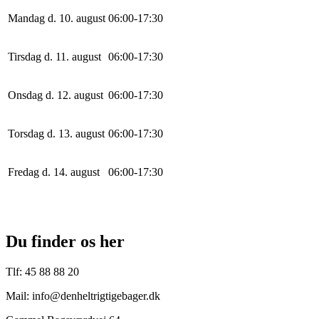
Mandag d. 10. august
0
6
:
0
0
-
17
:
30
Tirsdag d. 11. august
0
6
:
0
0
-
17
:
30
Onsdag d. 12. august
0
6
:
0
0
-
17
:
30
Torsdag d. 13. august
0
6
:
0
0
-
17
:
30
Fredag d. 14. august
0
6
:
0
0
-
17
:
30
Du finder os her
Tlf: 45 88 88 20
Mail: info@denheltrigtigebager.dk