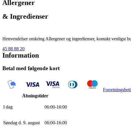
Allergener
& Ingredienser
Henvendelser omkring Allergener og ingredienser, kontakt venligst but
45 88 88 20
Information
Betal med følgende kort
Forretningsbeti
Åbningstider
I dag
0
6
:
0
0
-
16
:
0
0
Søndag d. 9. august
0
6
:
0
0
-
16
:
0
0