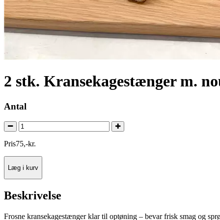
2 stk. Kransekagestænger m. nou
Antal
Pris
75
,
-
kr.
Læg i kurv
Beskrivelse
Frosne kransekagestænger klar til optøning – bevar frisk smag og sp