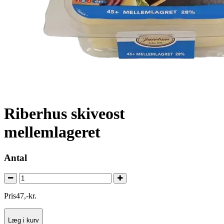
Riberhus skiveost
mellemlageret
Antal
Pris
47
,
-
kr.
Læg i kurv