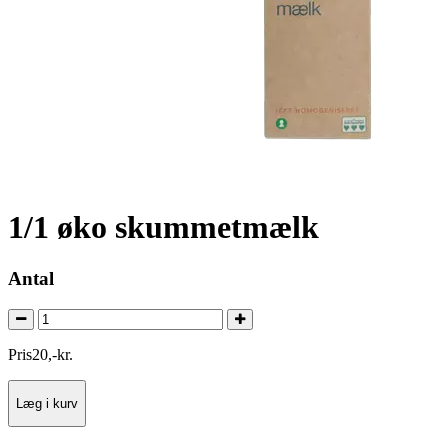
1/1 øko skummetmælk
Antal
Pris
20
,
-
kr.
Læg i kurv