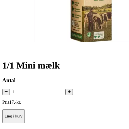
1/1 Mini mælk
Antal
Pris
17
,
-
kr.
Læg i kurv