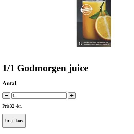
1/1 Godmorgen juice
Antal
Pris
32
,
-
kr.
Læg i kurv