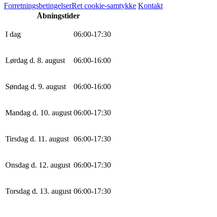
Forretningsbetingelser
Ret cookie-samtykke
Kontakt
Åbningstider
I dag
0
6
:
0
0
-
17
:
30
Lørdag d. 8. august
0
6
:
0
0
-
16
:
0
0
Søndag d. 9. august
0
6
:
0
0
-
16
:
0
0
Mandag d. 10. august
0
6
:
0
0
-
17
:
30
Tirsdag d. 11. august
0
6
:
0
0
-
17
:
30
Onsdag d. 12. august
0
6
:
0
0
-
17
:
30
Torsdag d. 13. august
0
6
:
0
0
-
17
:
30